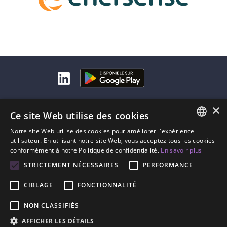
×
À propos de Lingvist
Ce site Web utilise des cookies
Notre site Web utilise des cookies pour améliorer l'expérience
Contactez-nous
ENGLISH
utilisateur. En utilisant notre site Web, vous acceptez tous les cookies
conformément à notre Politique de confidentialité.
En savoir plus
À propos
SPANISH
STRICTEMENT NÉCESSAIRES
PERFORMANCE
Tarifs
FRENCH
CIBLAGE
FONCTIONNALITÉ
GERMAN
NON CLASSIFIÉS
ESTONIAN
AFFICHER LES DÉTAILS
RUSSIAN